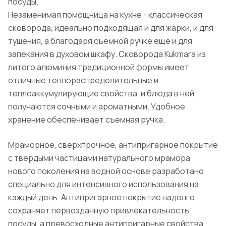
посуды.
Незаменимая помощница на кухне - классическая
сковорода, идеально подходящая и для жарки, и для
тушения, а благодаря съемной ручке еще и для
запекания в духовом шкафу. Сковорода Kukmara из
литого алюминия традиционной формы имеет
отличные теплораспределительные и
теплоаккумулирующие свойства, и блюда в ней
получаются сочными и ароматными. Удобное
хранение обеспечивает съемная ручка.
Мраморное, сверхпрочное, антипригарное покрытие
с твердыми частицами натурального мрамора
нового поколения на водной основе разработано
специально для интенсивного использования на
каждый день. Антипригарное покрытие надолго
сохраняет первозданную привлекательность
посуды, а превосходные антипригарные свойства