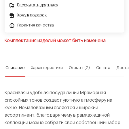
Рассчитать доставку
Хочу в подарок
Гарантия качества
Комплектация изделий может быть изменена
Описание
Характеристики
Отзывы (2)
Оплата
Доста
Красивая и удобная посуда линии Мраморная
спокойных тонов создаст уютную атмосферу на
кухне. Немаловажным является и широкий
ассортимент, благодаря чему в рамках единой
коллекции можно собрать свой собственный набор