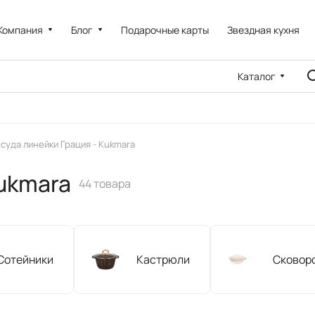
Компания
Блог
Подарочные карты
Звездная кухня
Каталог
суда линейки Грация - Kukmara
Kukmara
44 товара
Сотейники
Кастрюли
Сковоро