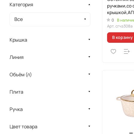
Категория
ручками,со 
крышкой,АП
"Грация"(че
Все
0
В наличи
Арт.
сгчз308а
В корзину
Крышка
Линия
Объём (л)
Плита
Ручка
Цвет товара