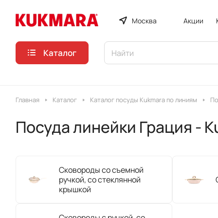
Москва
Акции
Каталог
Главная
Каталог
Каталог посуды Kukmara по линиям
По
Посуда линейки Грация - 
Сковороды со съемной
ручкой, со стеклянной
крышкой
Сковороды с ручкой, со