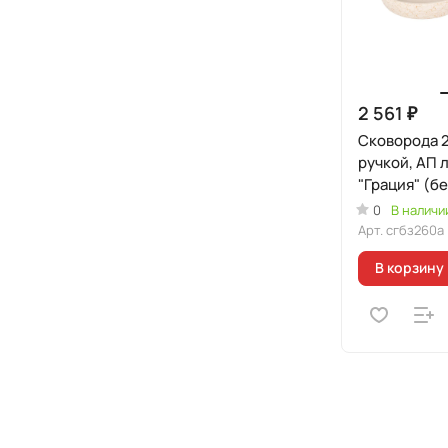
2 561 ₽
Сковорода 2
ручкой, АП 
"Грация" (б
0
В наличи
Арт.
сгбз260а
В корзину