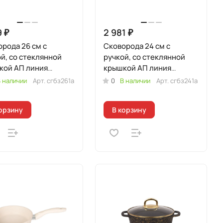
9 ₽
2 981 ₽
рода 26 см с
Сковорода 24 см с
й, со стеклянной
ручкой, со стеклянной
кой АП линия
крышкой АП линия
ия" (белый/золото)
"Грация" (белый/золото)
 наличии
Арт.
сгбз261а
0
В наличии
Арт.
сгбз241а
орзину
В корзину