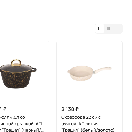
4 ₽
2 138 ₽
юля 4,5л со
Сковорода 22 см с
лянной крышкой, АП
ручкой, АП линия
 "Грация" (черный/
"Грация" (белый/золото)