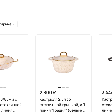
лярные
2 800 ₽
3 44
00/85мм с
Кастрюля 2,5л со
Кастр
о стеклянной
стеклянной крышкой, АП
стек
П линия
линия "Грация" (белый/
линия