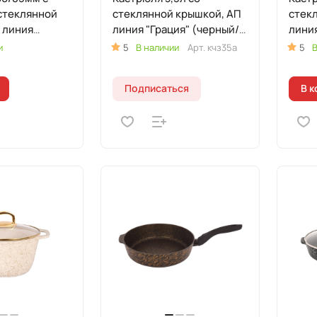
стеклянной
стеклянной крышкой, АП
стек
 линия
линия "Грация" (черный/
линия
рный/золото)
золото)
золо
и
5
В наличии
Арт.
кчз35а
5
В
Подписаться
В к