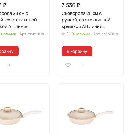
6 ₽
3 536 ₽
рода 28 см с
Сковорода 28 см с
й, со стеклянной
ручкой, со стеклянной
кой АП линия
крышкой АП линия
ия" (черный/
"Грация" (белый/золото)
 наличии
Арт.
сгчс281а
0
В наличии
Арт.
сгбз281а
бро)
орзину
В корзину