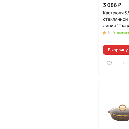
3 086 ₽
Кастрюля 3,
стеклянной
линия "Грац
золото)
5
В наличи
В корзину