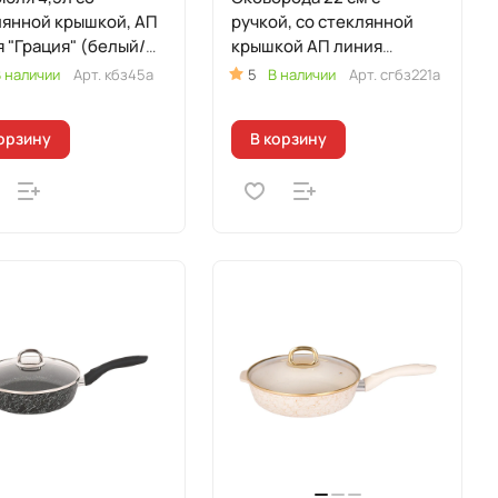
лянной крышкой, АП
ручкой, со стеклянной
 "Грация" (белый/
крышкой АП линия
то)
"Грация" (белый/золото)
 наличии
Арт.
кбз45а
5
В наличии
Арт.
сгбз221а
орзину
В корзину