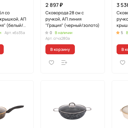
2 897 ₽
3 53
5л со
Сковорода 28 см с
Сково
 крышкой, АП
ручкой, АП линия
ручко
ия" (белый/
"Грация" (черный/золото)
крыш
"Грац
и
Арт.
кбз35а
0
В наличии
5
В
сере
Арт.
сгчз280а
В корзину
В к