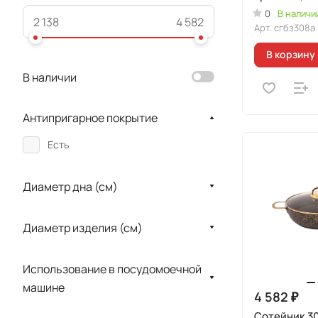
"Грация" (б
0
В наличи
Арт.
сгбз308а
В корзину
В наличии
Антипригарное покрытие
Есть
Диаметр дна (см)
Диаметр изделия (см)
Использование в посудомоечной
машине
4 582 ₽
Сотейник 3