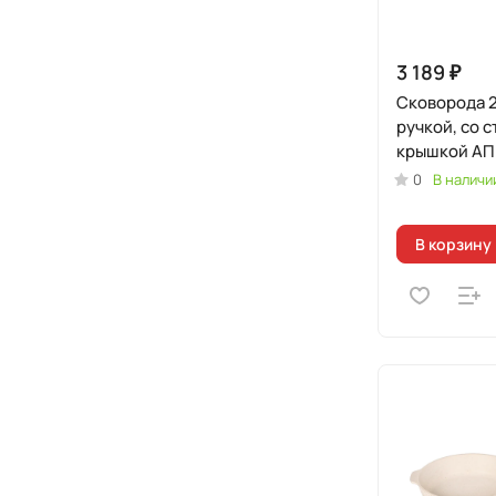
3 189 ₽
Сковорода 2
ручкой, со 
крышкой АП
"Грация" (ч
0
В наличи
В корзину