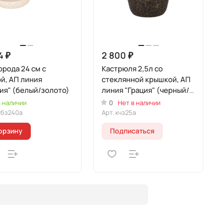
4 ₽
2 800 ₽
рода 24 см с
Кастрюля 2,5л со
й, АП линия
стеклянной крышкой, АП
ия" (белый/золото)
линия "Грация" (черный/
золото)
 наличии
0
Нет в наличии
гбз240а
Арт.
кчз25а
орзину
Подписаться