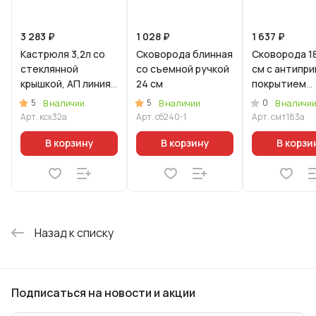
3 283 ₽
1 028 ₽
1 637 ₽
Кастрюля 3,2л со
Сковорода блинная
Сковорода 18
стеклянной
со съемной ручкой
см с антипригарным
крышкой, АП линия
24 см
покрытием
"Стелла"
(темный мра
5
5
0
В наличии
В наличии
В наличи
(капучино)
деревянной 
Арт.
кск32а
Арт.
сб240-1
Арт.
смт183а
В корзину
В корзину
В корзи
Назад к списку
Подписаться
на новости и акции