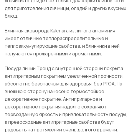
хозяйки: подойдет не только для жарки блинов, но и
для приготовления яичницы, оладий и других вкусных
блюд.
Блинная сковорода Kukmara из литого алюминия
имеет отличные теплораспределительные и
теплоаккумулирующие свойства, и блинчики в ней
получаются прожаренными и ароматными.
Посуда линии Тренд с внутренней стороны покрыта
антипригарным покрытием увеличенной прочности,
абсолютно безопасным для здоровья, без PFOA. На
внешнюю сторону нанесено термостойкое
декоративное покрытие. Антипригарное и
декоративное покрытия надолго сохраняют
первозданную яркость и привлекательность посуды,
а превосходные антипригарные свойства будут
радовать на протяжении очень долгого времени.