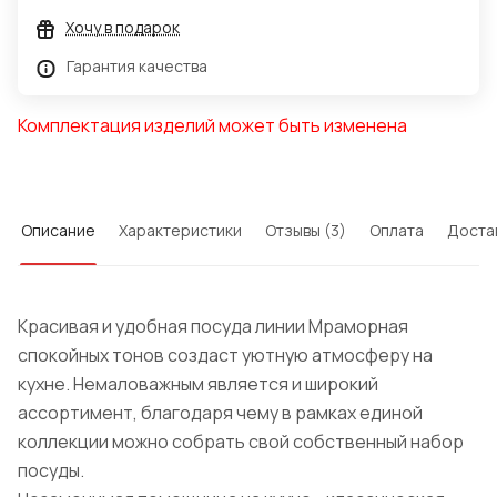
Хочу в подарок
Гарантия качества
Комплектация изделий может быть изменена
Описание
Характеристики
Отзывы (3)
Оплата
Доста
Красивая и удобная посуда линии Мраморная
спокойных тонов создаст уютную атмосферу на
кухне. Немаловажным является и широкий
ассортимент, благодаря чему в рамках единой
коллекции можно собрать свой собственный набор
посуды.