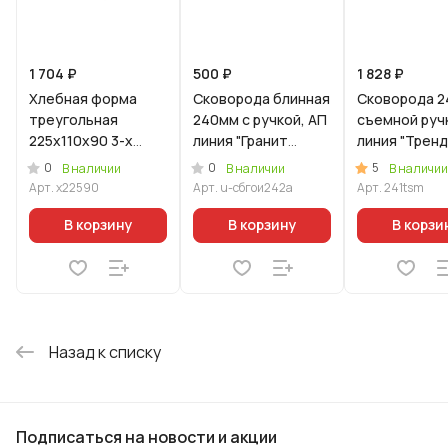
1 704 ₽
500 ₽
1 828 ₽
Хлебная форма
Скoворода блинная
Сковорода 2
треугольная
240мм с ручкой, АП
съемной руч
225х110х90 3-х
линия "Гранит
линия "Тренд
секционная
Ультра (Уцененный
(Аметист)
0
0
5
В наличии
В наличии
В наличии
товар)
Арт.
х22590
Арт.
u-сбгои242а
Арт.
241tsm
В корзину
В корзину
В корзи
Назад к списку
Подписаться
на новости и акции