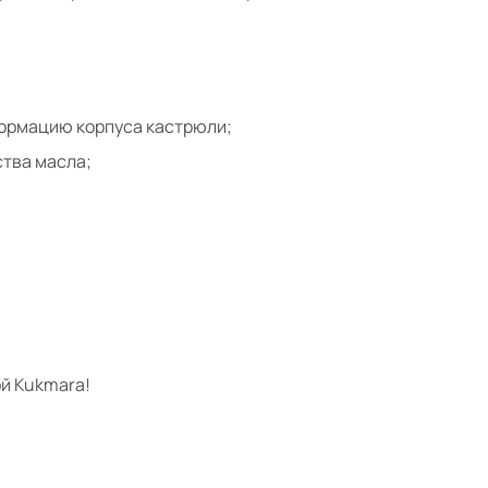
формацию корпуса кастрюли;
тва масла;
й Kukmara!