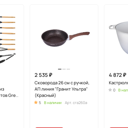
2 535 ₽
4 872 ₽
Сковорода 26 см с ручкой,
Кастрюля
из
АП линия "Гранит Ультра"
0
В нал
тов Grey
(Красный)
)
5
В наличии
Арт.
сга260а