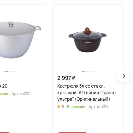
2 997 ₽
 20
Кастрюля 3л со стекл.
крышкой, АП линия "Гранит
ичии
Арт.
кл200
ультра" (Оригинальный)
5
В наличии
Арт.
кго32а