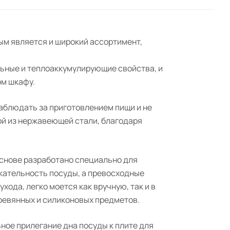
ым является и широкий ассортимент,
льные и теплоаккумулирующие свойства, и
ом шкафу.
аблюдать за приготовлением пищи и не
ой из нержавеющей стали, благодаря
снове разработано специально для
кательность посуды, а превосходные
ода, легко моется как вручную, так и в
ревянных и силиконовых предметов.
ое прилегание дна посуды к плите для