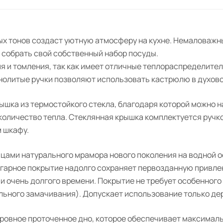
ых тонов создаст уютную атмосферу на кухне. Немаловажн
 собрать свой собственный набор посуды.
я и томления, так как имеет отличные теплораспределите
нолитые ручки позволяют использовать кастрюлю в духов
шка из термостойкого стекла, благодаря которой можно н
 количество тепла. Стеклянная крышка комплектуется ручк
 шкафу.
цами натурального мрамора нового поколения на водной о
игарное покрытие надолго сохраняет первозданную привле
очень долгого времени. Покрытие не требует особенного ух
льного замачивания). Допускает использование только де
овное проточенное дно, которое обеспечивает максимальн