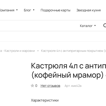
Компания
Блог
Подарочные карты
Звездная кухня
Каталог
a - Кастрюли и жаровни
Кастрюля 4л с антипригарным покрытием 
Кастрюля 4л с анти
(кофейный мрамор) 
0
Нет отзывов
Арт.
кмк42а
Характеристики