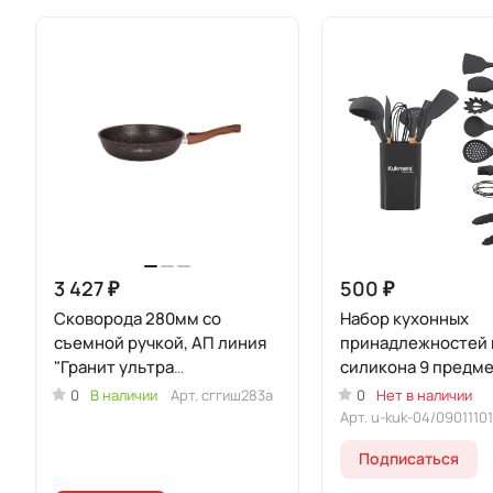
3 427 ₽
500 ₽
Сковорода 280мм со
Набор кухонных
съемной ручкой, АП линия
принадлежностей 
"Гранит ультра
силикона 9 предме
индукционная" (Синий)
(Уцененный товар
0
В наличии
Арт.
сггиш283а
0
Нет в наличии
Арт.
u-kuk-04/09011101
Подписаться