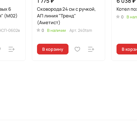
1 775 ₽
6 038 ₽
вых 6
Сковорода 24 см с ручкой,
Котел по
я" (М02)
АП линия "Тренд"
0
В нал
(Аметист)
НСП-0602в
0
В наличии
Арт.
240tsm
В корзину
В корз