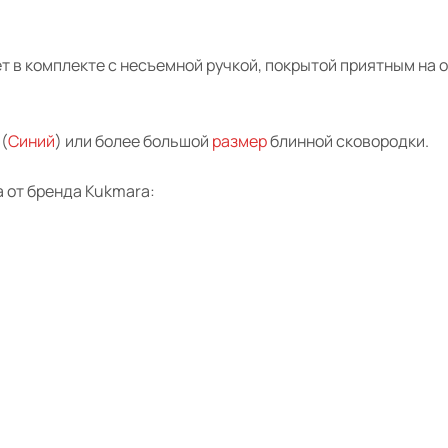
т в комплекте с несъемной ручкой, покрытой приятным на о
(
Синий
) или более большой
размер
блинной сковородки.
 от бренда
Kukmara
: