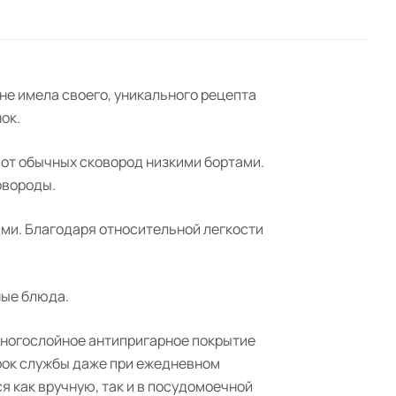
 не имела своего, уникального рецепта
ок.
 от обычных сковород низкими бортами.
овороды.
ми. Благодаря относительной легкости
ные блюда.
 многослойное антипригарное покрытие
срок службы даже при ежедневном
я как вручную, так и в посудомоечной