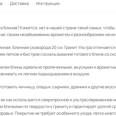
а
Доставка
Инструкции
з блинов? Кажется, нет в нашей стране такой семьи, чтобы
 нас своим незабываемым ароматом и разнообразием начин
енная. Блинная сковорода 20 см.
Гранит
Ультра отличается
ее легкое и быстрое соскальзывание готового блина со ск
делая блины идеально пропеченными, вкусными и ароматны
рачивать их легким подкидыванием в воздухе.
 готовить яичницу, оладьи, сырники, драники и другие вкус
 так как используется сверхпрочное и ультрасовременное
и близкими по твердости к граниту и гарантирует долгий 
ровья. Покрытие не требует особенного ухода, легко моетс