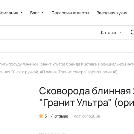
Компания
Блог
Подарочные карты
Звездная кухня
Каталог
пить посуду линейки Гранит Ультра бренда Kukmara в официальном ин
нная 20 см с ручкой, АП линия "Гранит Ультра" (оригинальный)
Сковорода блинная 2
"Гранит Ультра" (ор
5
4 отзыва
Арт.
сбго200а