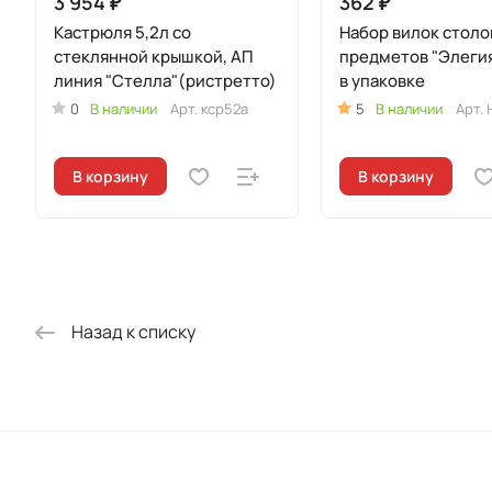
3 954 ₽
362 ₽
Кастрюля 5,2л со
Набор вилок столо
стеклянной крышкой, АП
предметов "Элеги
линия "Стелла"(ристретто)
в упаковке
0
В наличии
Арт.
кср52а
5
В наличии
Арт.
В корзину
В корзину
Назад к списку