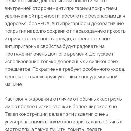
термостойким декоративным покрытием, а с
внутренней стороны - антипригарным покрытием
увеличенной прочности, абсолютно безопасным для
здоровья, без PFOA. Антипригарное и декоративные
покрытия надолго сохраняют первозданную яркость
и привлекательность посуды, а превосходные
антипригарные свойства будут радовать на
протяжении очень долгого времени. Допускает
использование только деревянных и силиконовых
предметов. Покрытие не требует особенного ухода,
легко моется как вручную, так и в посудомоечной
машине.
Кастрюля-жаровня в отличие от обычных кастрюль
имеют более низкие стенки и более широкое дно.
Такая конструкция делает эти изделия очень
универсальными: в них можно варить, как в обычных
кастрюлях, а также тушить, томить, делать