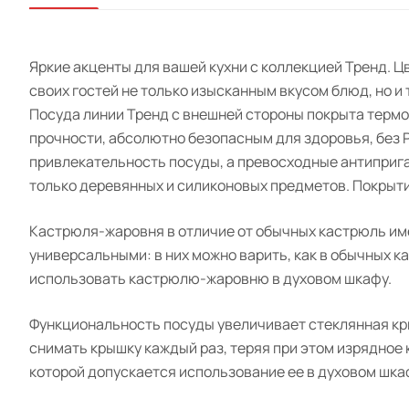
Яркие акценты для вашей кухни с коллекцией Тренд. Ц
своих гостей не только изысканным вкусом блюд, но и 
Посуда линии Тренд с внешней стороны покрыта терм
прочности, абсолютно безопасным для здоровья, без 
привлекательность посуды, а превосходные антиприга
только деревянных и силиконовых предметов. Покрытие
Кастрюля-жаровня в отличие от обычных кастрюль име
универсальными: в них можно варить, как в обычных к
использовать кастрюлю-жаровню в духовом шкафу.
Функциональность посуды увеличивает стеклянная кры
снимать крышку каждый раз, теряя при этом изрядное
которой допускается использование ее в духовом шка