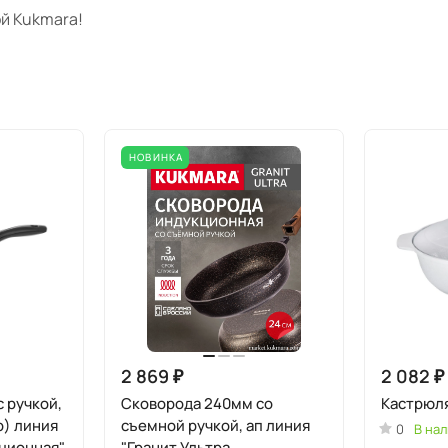
й Kukmara!
НОВИНКА
2 869 ₽
2 082 ₽
 ручкой,
Сковорода 240мм со
Кастрюля
р) линия
съемной ручкой, ап линия
0
В нал
ционная"
"Гранит Ультра