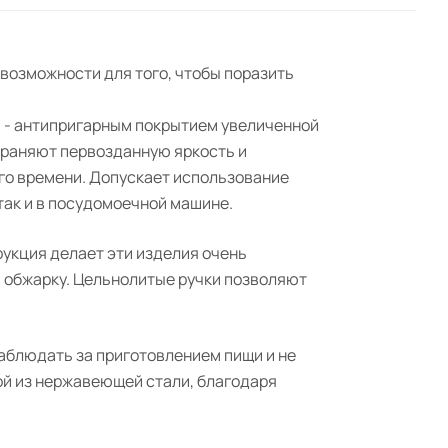
 возможности для того, чтобы поразить
ы - антипригарным покрытием увеличенной
храняют первозданную яркость и
го времени. Допускает использование
так и в посудомоечной машине.
рукция делает эти изделия очень
ю обжарку. Цельнолитые ручки позволяют
аблюдать за приготовлением пищи и не
ой из нержавеющей стали, благодаря