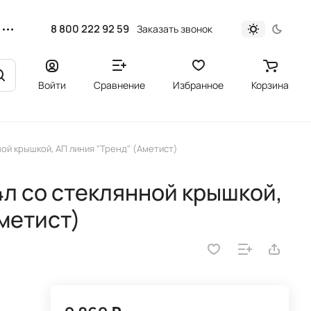
8 800 222 92 59
Заказать звонок
Войти
Сравнение
Избранное
Корзина
ой крышкой, АП линия "Тренд" (Аметист)
л со стеклянной крышкой,
метист)