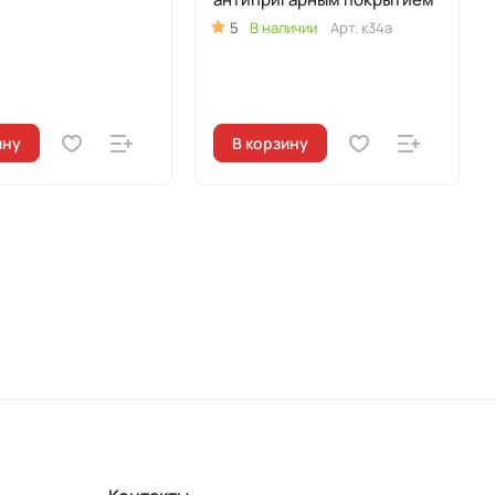
5
В наличии
Арт.
к34а
ину
В корзину