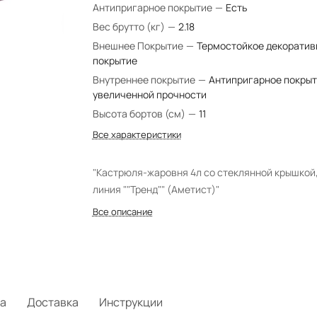
Антипригарное покрытие
—
Есть
Вес брутто (кг)
—
2.18
Внешнее Покрытие
—
Термостойкое декоратив
покрытие
Внутреннее покрытие
—
Антипригарное покры
увеличенной прочности
Высота бортов (см)
—
11
Все характеристики
"Кастрюля-жаровня 4л со стеклянной крышкой
линия ""Тренд"" (Аметист)"
Все описание
а
Доставка
Инструкции