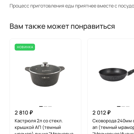
Процесс приготовления еды приятнее вместе с посудо
Вам также может понравиться
НОВИНКА
2 810 ₽
2 012 ₽
Кастрюля 2л со стекл.
Сковорода 240мм с
крышкой АП (темный
ап (темный мрамо
мрамор) линия "Мраморная
"Мраморная Индук