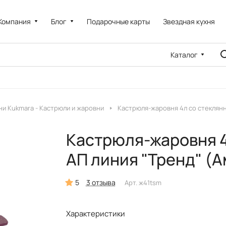
Компания
Блог
Подарочные карты
Звездная кухня
Каталог
и Kukmara - Кастрюли и жаровни
Кастрюля-жаровня 4л со стеклянн
Кастрюля-жаровня 4
АП линия "Тренд" (А
5
3 отзыва
Арт.
ж41tsm
Характеристики