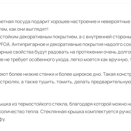
ветная посуда подарит хорошее настроение и невероятные
тем, как они выглядят!
остойким декоративным покрытием, а с внутренней сторон
PFOA. Антипригарное и декоративные покрытия надолго со
рные свойства будут радовать на протяжении очень долго
 не требует особенного ухода, легко моется как вручную, 
ют более низкие стенки и более широкое дно. Такая конст
астрюлях, а также тушить, томить, делать предварительну
шка из термостойкого стекла, благодаря которой можно н
 количество тепла. Стеклянная крышка комплектуется ручк
фу.