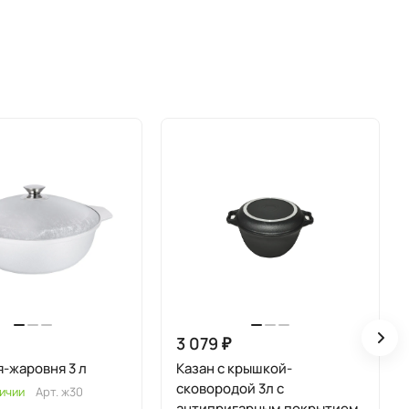
3 079 ₽
-жаровня 3 л
Казан с крышкой-
сковородой 3л с
ичии
Арт.
ж30
антипригарным покрытием