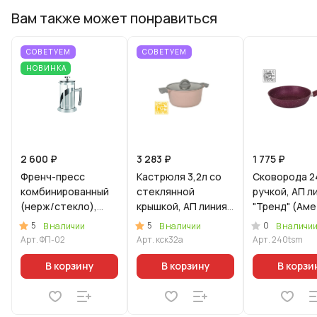
Вам также может понравиться
СОВЕТУЕМ
СОВЕТУЕМ
НОВИНКА
2 600 ₽
3 283 ₽
1 775 ₽
Френч-пресс
Кастрюля 3,2л со
Сковорода 2
комбинированный
стеклянной
ручкой, АП л
(нерж/стекло),
крышкой, АП линия
"Тренд" (Ам
1000мл
"Стелла"
5
5
0
В наличии
В наличии
В наличи
(капучино)
Арт.
ФП-02
Арт.
кск32а
Арт.
240tsm
В корзину
В корзину
В корзи