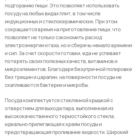
подгоранию пищи. Это позволяет использовать
посуду на любых видах плит, в том числе
индукционных и стеклокерамических. При этом
сокращается время на приготовление пищи, что
позволяет не только сэкономить расход
электроэнергии и газа, но и сберечь немало времени
и сил. За счет скорости готовки, еда не успевает
потерять своих полезных качеств, витаминов и
микроэлементов. Благодаря безупречной полировке
без трещин и царапин, на поверхности посуды не
скапливаются бактерии и микробы.
Посуда комплектуется стеклянной крышкой с
отверстием для выхода пара, выполненная из
высококачественного термостойкого стекла,
идеально прилегающая к краям посуды и
предотвращающая проливание жидкости. Широкий