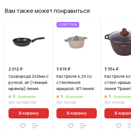
Вам также может понравиться
СОВЕТУЕМ
2 012 ₽
3 619 ₽
3 354 ₽
Сковорода 240мм с
Кастрюля 4,2л со
Кастрюля 4л
ручкой, ап (темный
стеклянной
стекл. крышк
мрамор) линия
крышкой, АП линия
линия "Грани
"Мраморная
"Стелла"
ультра" (Кра
0
5
5
В наличии
В наличии
В наличии
Индукционная"
(капучино)
Арт.
смтиш240а
Арт.
кск42а
Арт.
кга42а
В корзину
В корзину
В корзи