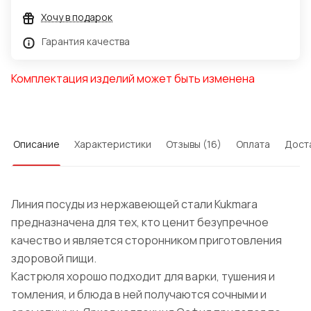
Хочу в подарок
Гарантия качества
Комплектация изделий может быть изменена
Описание
Характеристики
Отзывы (16)
Оплата
Дост
Линия посуды из нержавеющей стали Kukmara
предназначена для тех, кто ценит безупречное
качество и является сторонником приготовления
здоровой пищи.
Кастрюля хорошо подходит для варки, тушения и
томления, и блюда в ней получаются сочными и