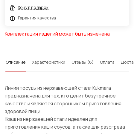
Хочу в подарок
Гарантия качества
Комплектация изделий может быть изменена
Описание
Характеристики
Отзывы (6)
Оплата
Доста
Линия посуды из нержавеющей стали Kukmara
предназначена для тех, кто ценит безупречное
качество и является сторонником приготовления
здоровой пищи.
Ковш из нержавещей стали идеален для
приготовления каш и соусов, а также для разогрева