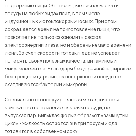
подгоранию пищи. Это позволяет использовать
посуду на любых видах плит, в том числе
индукционных и стеклокерамических. При этом
сокращается время на приготовление пищи, что
позволяет не только сэкономить расход
электроэнергии и газа, но и сберечь немало времени
и сил. За счет скорости готовки, еда не успевает
потерять своих полезных качеств, витаминов и
микроэлементов. Благодаря безупречной полировке
без трещин и царапин, на поверхности посуды не
скапливаются бактерии и микробы.
Специально сконструированная металлическая
крышка плотно прилегает к краям посуды, не
выпуская пар. Выпуклая форма образует «замкнутый
цикл» - жидкость остается внутри посуды и еда
готовится в собственном соку.