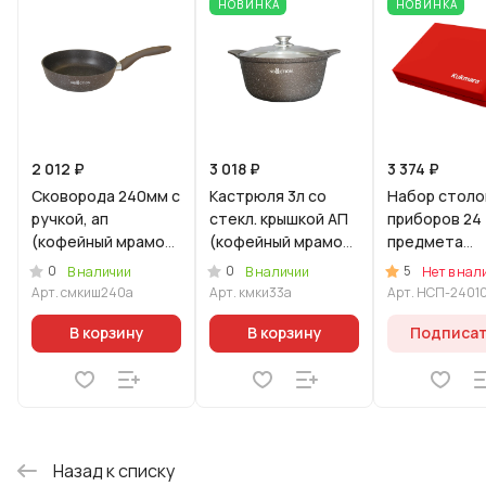
НОВИНКА
НОВИНКА
2 012 ₽
3 018 ₽
3 374 ₽
Сковорода 240мм с
Кастрюля 3л со
Набор столо
ручкой, ап
стекл. крышкой АП
приборов 24
(кофейный мрамор)
(кофейный мрамор)
предмета
линия "Мраморная
линия "Мраморная
"Арабеск" (М
0
0
5
В наличии
В наличии
Нет в нал
индукционная"
Индукционная"
декоративн
Арт.
смкиш240а
Арт.
кмки33а
Арт.
НСП-2401
коробке
В корзину
В корзину
Подписа
Назад к списку