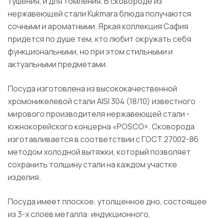
тушения, и для томления. В сковороде из
нержавеющей стали Kukmara блюда получаются
сочными и ароматными. Яркая коллекция Сафия
придется по душе тем, кто любит окружать себя
функциональными, но при этом стильными и
актуальными предметами.
Посуда изготовлена из высококачественной
хромоникелевой стали AISI 304 (18/10) известного
мирового производителя нержавеющей стали -
южнокорейского концерна «POSCO». Сковорода
изготавливается в соответствии с ГОСТ 27002-86
методом холодной вытяжки, который позволяет
сохранить толщину стали на каждом участке
изделия.
Посуда имеет плоское, утолщенное дно, состоящее
из 3-х слоев металла: индукционного,