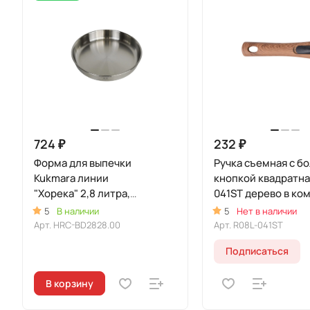
724 ₽
232 ₽
Форма для выпечки
Ручка съемная с б
Kukmara линии
кнопкой квадратна
"Хорека" 2,8 литра,
041ST дерево в ко
диаметром 28см
экраном
5
В наличии
5
Нет в наличии
пламегасительны
Арт.
HRC-BD2828.00
Арт.
R08L-041ST
Подписаться
В корзину