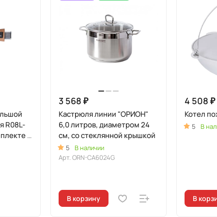
3 568 ₽
4 508 ₽
ольшой
Кастрюля линии "ОРИОН"
Котел по
я R08L-
6,0 литров, диаметром 24
5
В нал
мплекте с
см, со стеклянной крышкой
5
В наличии
м
Арт.
ORN-CA6024G
В корзину
В корз