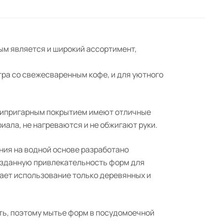
ым является и широкий ассортимент,
тра со свежесваренным кофе, и для уютного
нтипригарным покрытием имеют отличные
ала, не нагреваются и не обжигают руки.
ния на водной основе разработано
озданную привлекательность форм для
кает использование только деревянных и
ь, поэтому мытье форм в посудомоечной