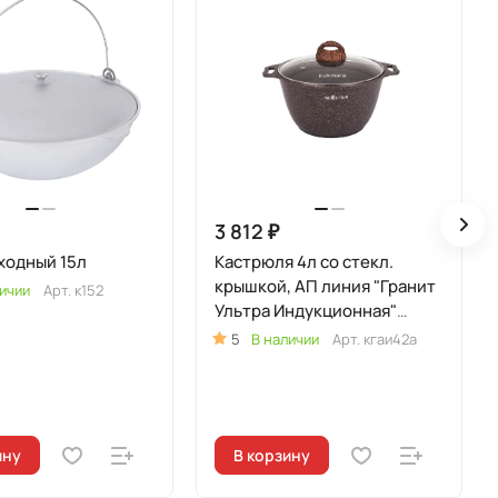
3 812 ₽
ходный 15л
Кастрюля 4л со стекл.
крышкой, АП линия "Гранит
ичии
Арт.
к152
Ультра Индукционная"
(Красный)
5
В наличии
Арт.
кгаи42а
ину
В корзину