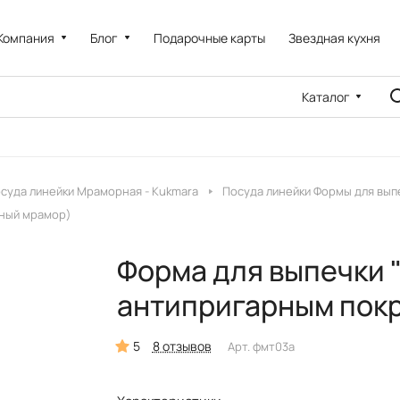
Компания
Блог
Подарочные карты
Звездная кухня
Каталог
суда линейки Мраморная - Kukmara
Посуда линейки Формы для выпе
мный мрамор)
Форма для выпечки 
антипригарным пок
5
8 отзывов
Арт.
фмт03а