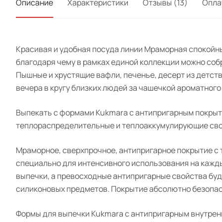
Описание
Характеристики
Отзывы (13)
Опла
Красивая и удобная посуда линии Мраморная спокойн
благодаря чему в рамках единой коллекции можно соб
Пышные и хрустящие вафли, печенье, десерт из детств
вечера в кругу близких людей за чашечкой ароматного 
Выпекать с формами Kukmara с антипригарным покрыт
теплораспределительные и теплоаккумулирующие свойс
Мраморное, сверхпрочное, антипригарное покрытие с
специально для интенсивного использования на кажд
выпечки, а превосходные антипригарные свойства буд
силиконовых предметов. Покрытие абсолютно безопасн
Формы для выпечки Kukmara с антипригарным внутре