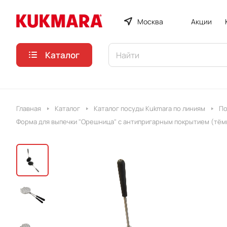
Москва
Акции
Каталог
Главная
Каталог
Каталог посуды Kukmara по линиям
По
Форма для выпечки "Орешница" с антипригарным покрытием (тё