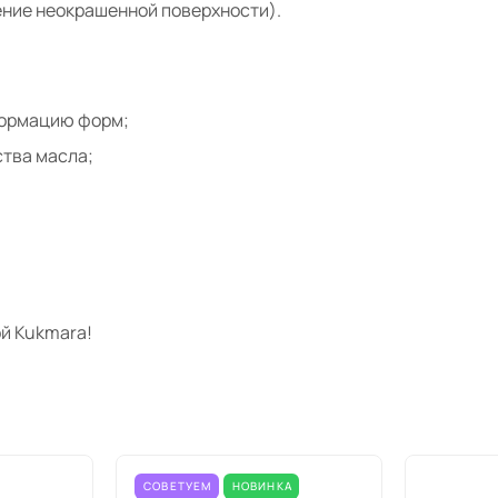
ние неокрашенной поверхности).
формацию форм;
тва масла;
й Kukmara!
СОВЕТУЕМ
НОВИНКА