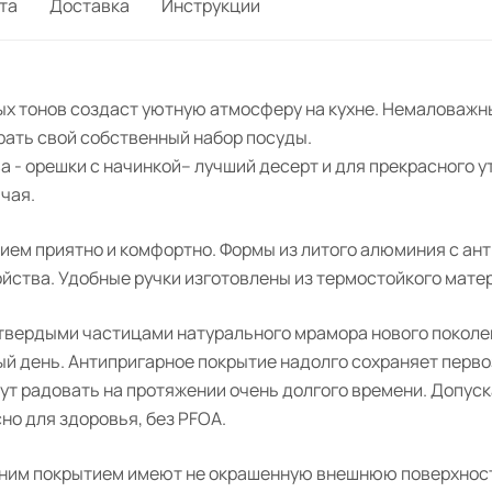
та
Доставка
Инструкции
ых тонов создаст уютную атмосферу на кухне. Немаловажн
рать свой собственный набор посуды.
а - орешки с начинкой– лучший десерт и для прекрасного у
чая.
ием приятно и комфортно. Формы из литого алюминия с а
тва. Удобные ручки изготовлены из термостойкого матери
 твердыми частицами натурального мрамора нового поколе
ый день. Антипригарное покрытие надолго сохраняет перв
ут радовать на протяжении очень долгого времени. Допус
о для здоровья, без PFOA.
нним покрытием имеют не окрашенную внешнюю поверхност