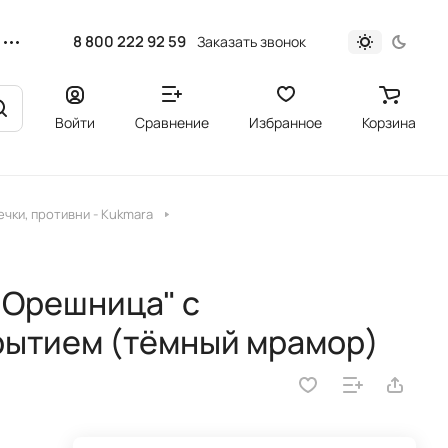
8 800 222 92 59
Заказать звонок
Войти
Сравнение
Избранное
Корзина
чки, противни - Kukmara
"Орешница" с
рытием (тёмный мрамор)