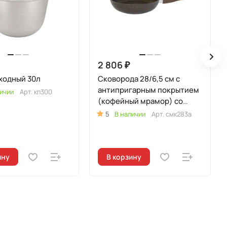
2 806 ₽
ходный 30л
Сковорода 28/6,5 см с
антипригарным покрытием
ичии
Арт.
кп300
(кофейный мрамор) со
съемной ручкой
5
В наличии
Арт.
смк283а
ину
В корзину