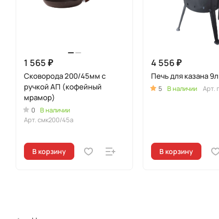
1 565 ₽
4 556 ₽
Сковорода 200/45мм с
Печь для казана 9
ручкой АП (кофейный
5
В наличии
Арт.
мрамор)
0
В наличии
Арт.
смк200/45а
В корзину
В корзину