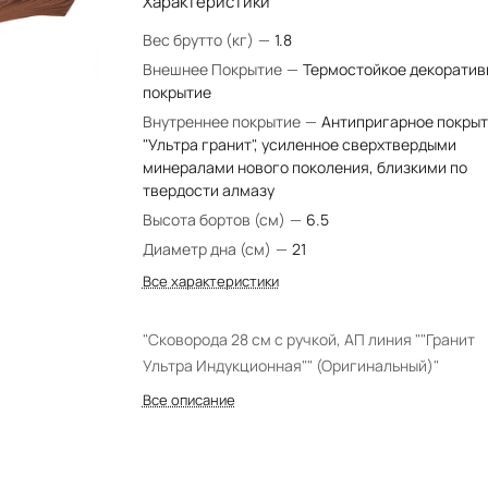
Характеристики
Вес брутто (кг)
—
1.8
Внешнее Покрытие
—
Термостойкое декоратив
покрытие
Внутреннее покрытие
—
Антипригарное покры
"Ультра гранит", усиленное сверхтвердыми
минералами нового поколения, близкими по
твердости алмазу
Высота бортов (см)
—
6.5
Диаметр дна (см)
—
21
Все характеристики
"Сковорода 28 см с ручкой, АП линия ""Гранит
Ультра Индукционная"" (Оригинальный)"
Все описание