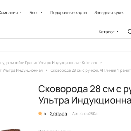
Компания
Блог
Подарочные карты
Звездная кухня
Каталог
суда линейки Гранит Ультра Индукционная - Kukmara
ит Ультра Индукционная
Сковорода 28 см с ручкой, АП линия "Гран
Сковорода 28 см с р
Ультра Индукционна
5
2 отзыва
Арт.
сгои280а