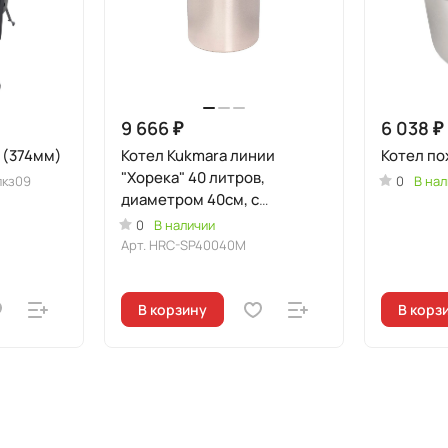
9 666 ₽
6 038 ₽
л (374мм)
Котел Kukmara линии
Котел по
"Хорека" 40 литров,
пкз09
0
В нал
диаметром 40см, с
металлической крышкой
0
В наличии
Арт.
HRC-SP40040M
В корзину
В корз