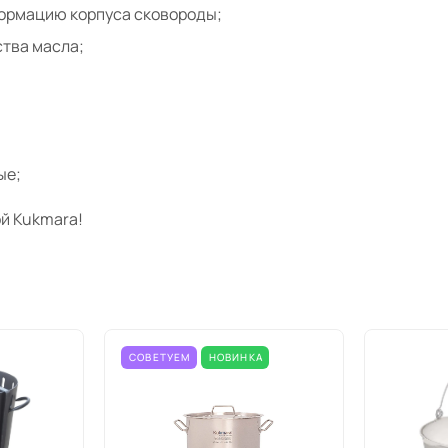
формацию корпуса сковороды;
тва масла;
ые;
й Kukmara!
СОВЕТУЕМ
НОВИНКА