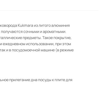
Сковорода Kukmara из литого алюминия
й получаются сочными и ароматными.
таллические предметы. Такое покрытие,
ри ежедневном использовании, при этом
 так и в посудомоечной машине (в режиме
ное прилегание дна посуды к плите для