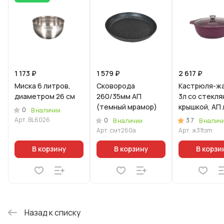
1 173 ₽
1 579 ₽
2 617 ₽
Миска 6 литров,
Сковорода
Кастрюля-ж
диаметром 26 см
260/35мм АП
3л со стекля
(темный мрамор)
крышкой, АП 
0
В наличии
"Тренд" (Ам
Арт.
BL6026
0
3.7
В наличии
В налич
Арт.
смт260а
Арт.
ж31tsm
В корзину
В корзину
В корзи
Назад к списку