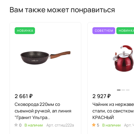
Вам также может понравиться
НОВИНКА
СОВЕТУЕМ
НОВИНК
2 661 ₽
2 927 ₽
Сковорода 220мм со
Чайник из нержав
съемной ручкой, ап линия
стали, со свистком,
"Гранит Ультра
КРАСНЫЙ
Индукционная" (синий)
0
В наличии
Арт.
сггиш222а
5
В наличии
Арт.