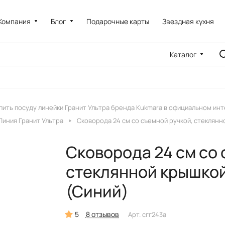
Компания
Блог
Подарочные карты
Звездная кухня
Каталог
пить посуду линейки Гранит Ультра бренда Kukmara в официальном ин
Линия Гранит Ультра
Сковорода 24 см со съемной ручкой, стеклянно
Сковорода 24 см со 
стеклянной крышкой,
(Синий)
5
8 отзывов
Арт.
сгг243а