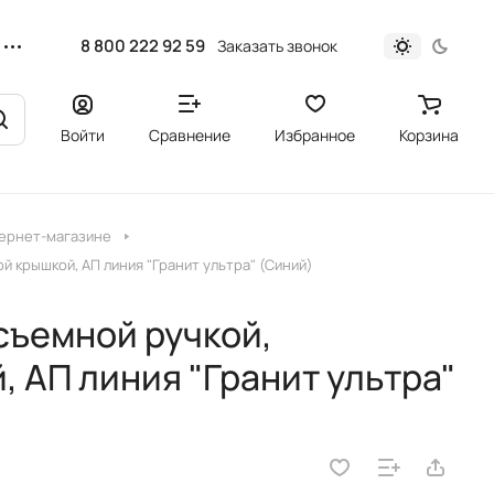
8 800 222 92 59
Заказать звонок
Войти
Сравнение
Избранное
Корзина
тернет-магазине
й крышкой, АП линия "Гранит ультра" (Синий)
съемной ручкой,
 АП линия "Гранит ультра"