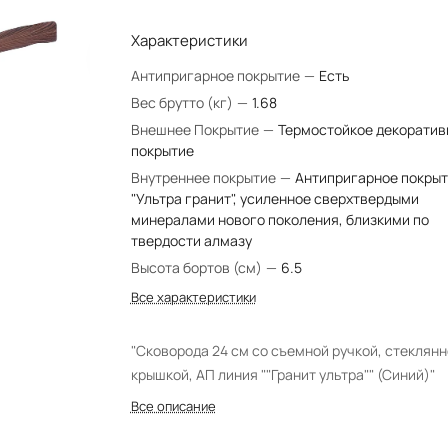
Характеристики
Антипригарное покрытие
—
Есть
Вес брутто (кг)
—
1.68
Внешнее Покрытие
—
Термостойкое декоратив
покрытие
Внутреннее покрытие
—
Антипригарное покры
"Ультра гранит", усиленное сверхтвердыми
минералами нового поколения, близкими по
твердости алмазу
Высота бортов (см)
—
6.5
Все характеристики
"Сковорода 24 см со съемной ручкой, стеклян
крышкой, АП линия ""Гранит ультра"" (Синий)"
Все описание