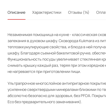
Описание
Характеристики
Отзывы (14)
Опла
Незаменимая помощница на кухне - классическая сково
запекания в духовом шкафу. Сковорода Kukmara из л
теплоаккумулирующие свойства, и блюда в ней получа
шкафу. Благодаря съемной бакелитовой ручке, обеспе
Функциональность посуды увеличивает стеклянная кры
снимать крышку каждый раз, теряя при этом изрядное 
не нагревается при приготовлении пищи.
Ультрапрочное многослойное антипригарное покрытие
усиленное сверхтвердыми минералами близкими по тве
абсолютно безопасно для здоровья, без PFOA. Покрыти
Eco без предварительного замачивания).