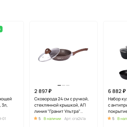
А
2 897 ₽
6 882 ₽
еющей
Сковорода 24 см с ручкой,
Набор ку
 3л,
стеклянной крышкой, АП
с антип
линия "Гранит Ультра"
покрытие
(Красный)
"Традиция
Ч-01
5
В наличии
Арт.
сга241а
5
В нал
к056а)