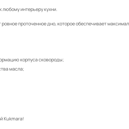
к любому интерьеру кухни.
ровное проточенное дно, которое обеспечивает максималь
формацию корпуса сковороды;
тва масла;
й Kukmara!