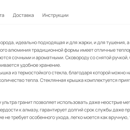
та
Доставка
Инструкции
рода, идеально подходящая и для жарки, и для тушения, а
итого алюминия традиционной формы имеет отличные тепл
ются сочными и ароматными. Сковороду со снятой ручкой, 
чивается удобное хранение.
шка из термостойкого стекла, благодаря которой можно н
количество тепла. Стеклянная крышка комплектуется прият
 ультра гранит позволяет использовать даже неострые ме
рдости к алмазу, гарантирует долгий срок службы даже п
е не требует особенного ухода, легко моется как вручную,