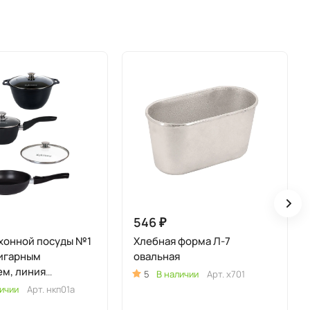
546 ₽
хонной посуды №1
Хлебная форма Л-7
ригарным
овальная
м, линия
5
В наличии
Арт.
х701
" (к41а, с247а,
ичии
Арт.
нкп01а