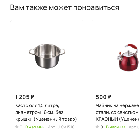
Вам также может понравиться
1 205 ₽
500 ₽
Кастрюля 1,5 литра,
Чaйник из нержав
диаметром 16 см, без
стали, со свистком,
крышки (Уцененный товар)
КРАСНЫЙ (Уценен
товар)
0
В наличии
Арт.
U-CA1516
0
В наличии
Арт.