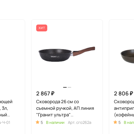
ХИТ
2 867 ₽
2 806 ₽
еющей
Сковорода 26 см со
Сковород
 3л,
съемной ручкой, АП линия
антипри
ный
"Гранит ультра"
(кофейн
(Оригинальный)
съемной
u-Ч-01
5
В наличии
Арт.
сго262а
5
В нал