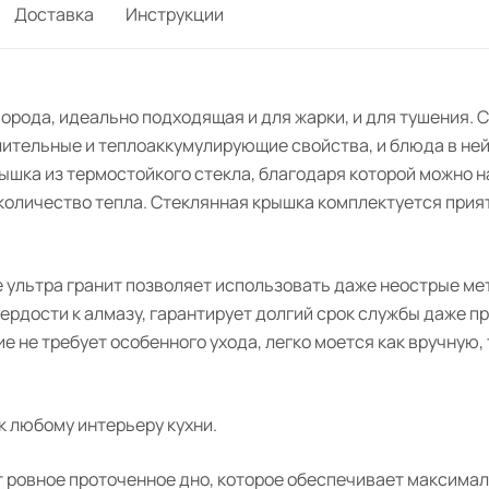
Доставка
Инструкции
орода, идеально подходящая и для жарки, и для тушения. 
тельные и теплоаккумулирующие свойства, и блюда в не
шка из термостойкого стекла, благодаря которой можно н
количество тепла. Стеклянная крышка комплектуется прият
 ультра гранит позволяет использовать даже неострые ме
рдости к алмазу, гарантирует долгий срок службы даже п
е не требует особенного ухода, легко моется как вручную,
к любому интерьеру кухни.
ровное проточенное дно, которое обеспечивает максималь