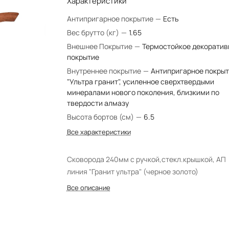
Характеристики
Антипригарное покрытие
—
Есть
Вес брутто (кг)
—
1.65
Внешнее Покрытие
—
Термостойкое декоратив
покрытие
Внутреннее покрытие
—
Антипригарное покры
"Ультра гранит", усиленное сверхтвердыми
минералами нового поколения, близкими по
твердости алмазу
Высота бортов (см)
—
6.5
Все характеристики
Сковорода 240мм с ручкой,стекл.крышкой, АП
линия "Гранит ультра" (черное золото)
Все описание