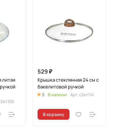
529 ₽
 литая
Крышка стеклянная 24 см с
 ручкой
бакелитовой ручкой
5
В наличии
Арт.
с24т114
с24т100
В корзину