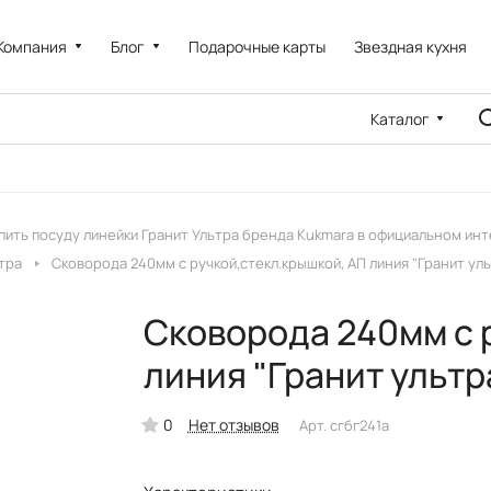
Компания
Блог
Подарочные карты
Звездная кухня
Каталог
пить посуду линейки Гранит Ультра бренда Kukmara в официальном ин
тра
Сковорода 240мм с ручкой,стекл.крышкой, АП линия "Гранит ул
Сковорода 240мм с 
линия "Гранит ультр
0
Нет отзывов
Арт.
сгбг241а