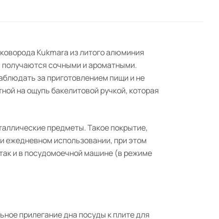
Сковорода Kukmara из литого алюминия
й получаются сочными и ароматными.
аблюдать за приготовлением пищи и не
ной на ощупь бакелитовой ручкой, которая
таллические предметы. Такое покрытие,
ри ежедневном использовании, при этом
 так и в посудомоечной машине (в режиме
ное прилегание дна посуды к плите для