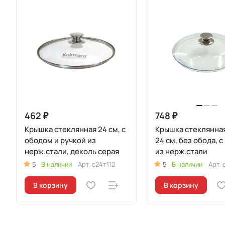
462 ₽
748 ₽
Крышка стеклянная 24 см, с
Крышка стеклянная
ободом и ручкой из
24 см, без обода, с
нерж.стали, деколь серая
из нерж.стали
5
В наличии
Арт.
с24т112
5
В наличии
Арт.
В корзину
В корзину