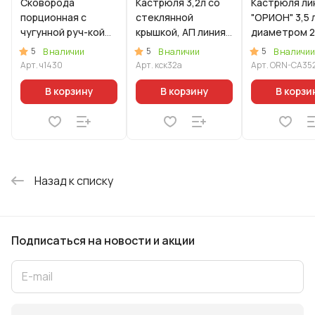
Сковорода
Кастрюля 3,2л со
Кастрюля ли
порционная с
стеклянной
"ОРИОН" 3,5 
чугунной руч-кой
крышкой, АП линия
диаметром 2
145х30
"Стелла"
со стеклянн
5
5
5
В наличии
В наличии
В наличии
(капучино)
крышкой
Арт.
ч1430
Арт.
кск32а
Арт.
ORN-CA35
В корзину
В корзину
В корзи
Назад к списку
Подписаться
на новости и акции