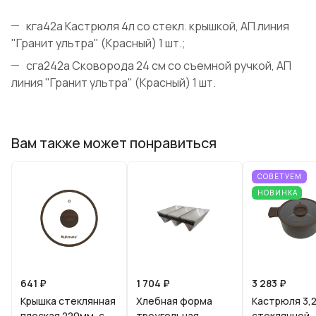
кга42а Кастрюля 4л со стекл. крышкой, АП линия
"Гранит ультра" (Красный) 1 шт.;
сга242а Сковорода 24 см со съемной ручкой, АП
линия "Гранит ультра" (Красный) 1 шт.
Вам также может понравиться
СОВЕТУЕМ
НОВИНКА
641 ₽
1 704 ₽
3 283 ₽
Крышка стеклянная
Хлебная форма
Кастрюля 3,2
плоская 220мм, с
треугольная
стеклянной