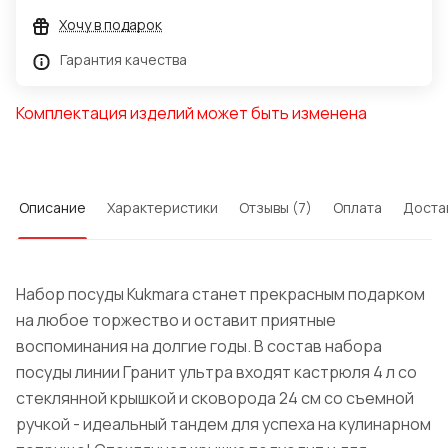
Хочу в подарок
Гарантия качества
Комплектация изделий может быть изменена
Описание
Характеристики
Отзывы (7)
Оплата
Доста
Набор посуды Kukmara станет прекрасным подарком
на любое торжество и оставит приятные
воспоминания на долгие годы. В состав набора
посуды линии Гранит ультра входят кастрюля 4 л со
стеклянной крышкой и сковорода 24 см со съемной
ручкой - идеальный тандем для успеха на кулинарном