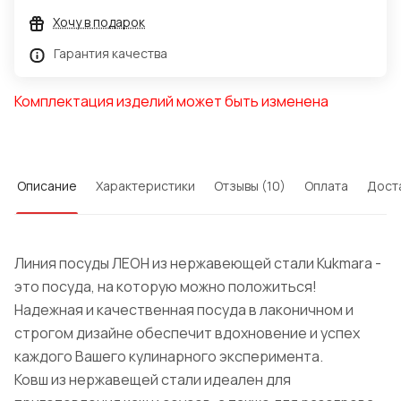
Хочу в подарок
Гарантия качества
Комплектация изделий может быть изменена
Описание
Характеристики
Отзывы (10)
Оплата
Дост
Линия посуды ЛЕОН из нержавеющей стали Kukmara -
это посуда, на которую можно положиться!
Надежная и качественная посуда в лаконичном и
строгом дизайне обеспечит вдохновение и успех
каждого Вашего кулинарного эксперимента.
Ковш из нержавещей стали идеален для