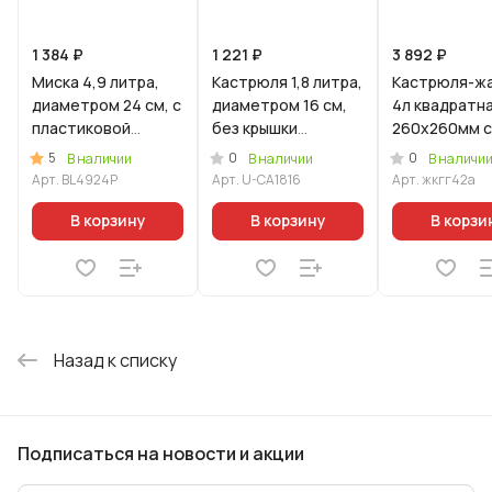
1 384 ₽
1 221 ₽
3 892 ₽
Миска 4,9 литра,
Кастрюля 1,8 литра,
Кастрюля-ж
диаметром 24 см, с
диаметром 16 см,
4л квадратн
пластиковой
без крышки
260х260мм 
крышкой
(Уцененный товар)
стекл. крышк
5
0
0
В наличии
В наличии
В наличи
линия "Грани
Арт.
BL4924P
Арт.
U-CA1816
Арт.
жкгг42а
ультра" (син
В корзину
В корзину
В корзи
Назад к списку
Подписаться
на новости и акции