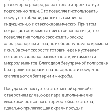
равномерно распределяет тепло и препятствует
подгоранию пищи. Это позволяет использовать
посуду на любых видах плит, в том числе
индукционных и стеклокерамических. При этом
сокращается время на приготовление пищи, что
позволяет не только сэкономить расход
электроэнергии и газа, но и сберечь немало времени
и сил. За счет скорости готовки, еда не успевает
потерять своих полезных качеств, витаминов и
микроэлементов. Благодаря безупречной полировке
без трещин и царапин, на поверхности посуды не
скапливаются бактерии и микробы.
Посуда комплектуется стеклянной крышкой с
отверстием для выхода пара, выполненная из
высококачественного термостойкого стекла,
идеально прилегающая к краям посуды и