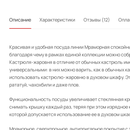
Описание
Характеристики
Отзывы (12)
Опла
Красивая и удобная посуда линии Мраморная спокойн
благодаря чему в рамках единой коллекции можно соб
Кастрюля-жаровня в отличие от обычных кастрюль име
универсальными: в них можно варить, как в обычных к
использовать кастрюлю-жаровню в духовом шкафу. Эта 
рататуй, чахохбили и даже плов.
Функциональность посуды увеличивает стеклянная кры
снимать крышку каждый раз, теряя при этом изрядное
которой допускается использование ее в духовом шка
Мраморное, сверхпрочное, антипригарное покрытие с