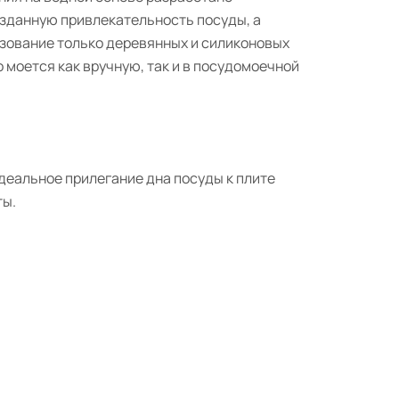
озданную привлекательность посуды, а
ьзование только деревянных и силиконовых
 моется как вручную, так и в посудомоечной
деальное прилегание дна посуды к плите
ты.