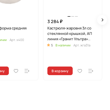
3 284 ₽
форма средняя
Кастрюля-жаровня 3л со
стеклянной крышкой, АП
линия «Гранит Ультра»
ичии
Арт.
х400
(Красный)
5
В наличии
Арт.
жга31а
ину
В корзину