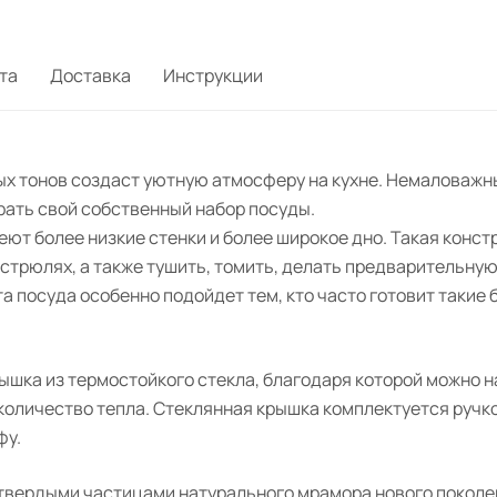
та
Доставка
Инструкции
ых тонов создаст уютную атмосферу на кухне. Немаловажн
рать свой собственный набор посуды.
ют более низкие стенки и более широкое дно. Такая конст
астрюлях, а также тушить, томить, делать предварительну
посуда особенно подойдет тем, кто часто готовит такие 
шка из термостойкого стекла, благодаря которой можно н
 количество тепла. Стеклянная крышка комплектуется ручк
фу.
 твердыми частицами натурального мрамора нового поколе