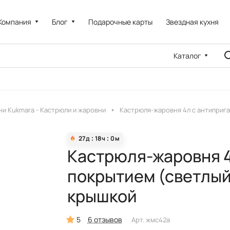
Компания
Блог
Подарочные карты
Звездная кухня
Каталог
и Kukmara - Кастрюли и жаровни
Кастрюля-жаровня 4л с антиприг
27
д
18
ч
0
м
Кастрюля-жаровня 4
покрытием (светлый
крышкой
5
6 отзывов
Арт.
жмс42а