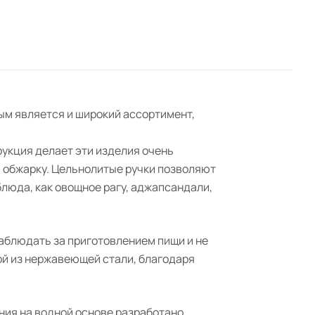
ым является и широкий ассортимент,
рукция делает эти изделия очень
ю обжарку. Цельнолитые ручки позволяют
блюда, как овощное рагу, аджапсандали,
аблюдать за приготовлением пищи и не
ой из нержавеющей стали, благодаря
ния на водной основе разработано