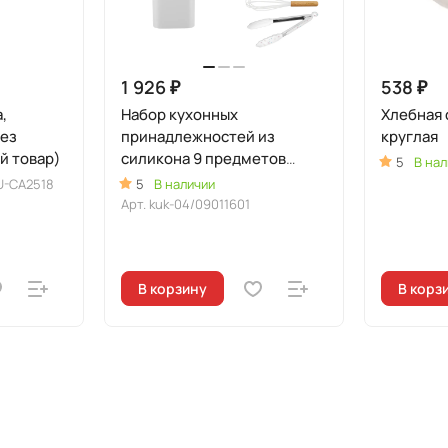
1 926 ₽
538 ₽
,
Набор кухонных
Хлебная 
без
принадлежностей из
круглая
й товар)
силикона 9 предметов
5
В нал
"Белый"
U-CA2518
5
В наличии
Арт.
kuk-04/09011601
В корзину
В корз