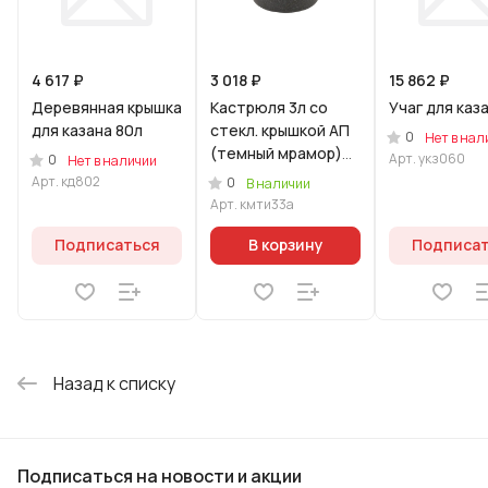
4 617 ₽
3 018 ₽
15 862 ₽
Деревянная крышка
Кастрюля 3л со
Учаг для каз
для казана 80л
стекл. крышкой АП
0
Нет в нал
(темный мрамор)
Арт.
укз060
0
Нет в наличии
линия "Мраморная
Арт.
кд802
0
В наличии
Индукционная"
Арт.
кмти33а
Подписаться
В корзину
Подписа
Назад к списку
Подписаться
на новости и акции