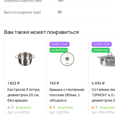
180
Ширина изделия (мм)
90
Высота изделия (мм)
Вам также может понравиться
СОВЕТУЕМ
СОВЕТУЕМ
НОВИНКА
НОВИНКА
1 822 ₽
745 ₽
4 034 ₽
Кaстрюля 3 литра,
Крышка стеклянная
Сотейник ли
диаметром 20 см,
плоская 280мм, с
"ОРИОН" 4,0 
без крышки
ободом и
диаметром 2
(Уцененный товар)
пароотводом из
со стеклянн
0
5
5
В наличии
В наличии
В наличии
силикона и
крышкой
Арт.
U-CA3020
Арт.
С28П116
Арт.
ORN-STP4