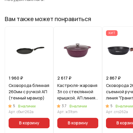
Вам также может понравиться
ХИТ
1 960 ₽
2 617 ₽
2 867 ₽
Сковорода блинная
Кастрюля-жаровня
Сковорода 2
260мм с ручкой АП
3л со стеклянной
съемной руч
(темный мрамор)
крышкой, АП линия
линия "Грани
"Тренд" (Аметист)
ультра"
5
3.7
5
В наличии
В наличии
В наличии
(Оригинальн
Арт.
сбмт262а
Арт.
ж31tsm
Арт.
сго262а
В корзину
В корзину
В корзи